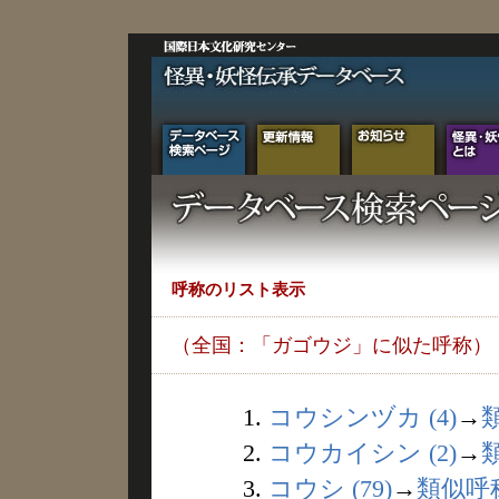
呼称のリスト表示
（全国：「ガゴウジ」に似た呼称）
1.
コウシンヅカ (4)
→
2.
コウカイシン (2)
→
3.
コウシ (79)
→
類似呼