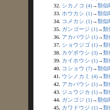
32.
シカノコ (4)
→
類似
33.
ホウカシ (1)
→
類似
34.
コメカシ (1)
→
類似
35.
ガンゴージ (1)
→
類
36.
アカバウジ (1)
→
類
37.
ショウジゴ (1)
→
類
38.
カゲボウシ (3)
→
類
39.
カイホウシ (1)
→
類
40.
コショウ (7)
→
類似
41.
ウシノカミ (4)
→
類
42.
アカバウシ (1)
→
類
43.
ジュウジカ (1)
→
類
44.
ガンゴジ (1)
→
類似
45.
カワドウジ (1)
→
類