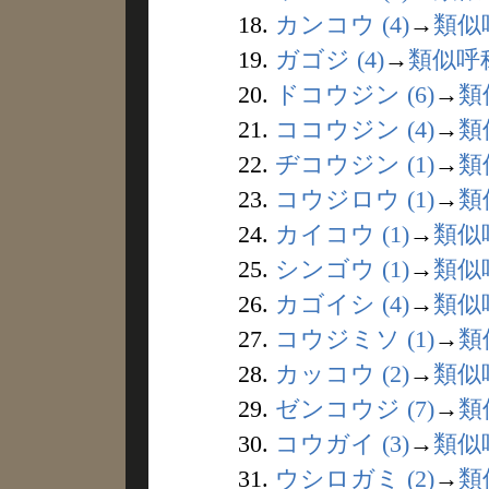
18.
カンコウ (4)
→
類似
19.
ガゴジ (4)
→
類似呼
20.
ドコウジン (6)
→
類
21.
ココウジン (4)
→
類
22.
ヂコウジン (1)
→
類
23.
コウジロウ (1)
→
類
24.
カイコウ (1)
→
類似
25.
シンゴウ (1)
→
類似
26.
カゴイシ (4)
→
類似
27.
コウジミソ (1)
→
類
28.
カッコウ (2)
→
類似
29.
ゼンコウジ (7)
→
類
30.
コウガイ (3)
→
類似
31.
ウシロガミ (2)
→
類