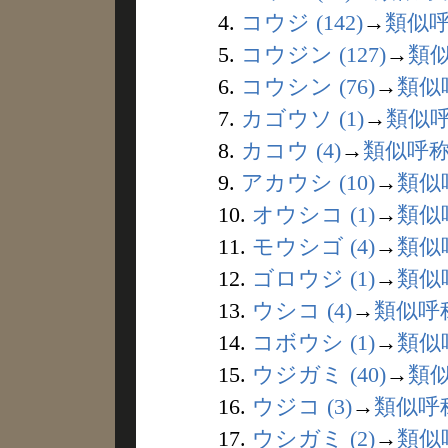
4.
コウジ (142)
→
類似
5.
コウジン (127)
→
類
6.
コウシン (76)
→
類似
7.
カゴウソ (1)
→
類似
8.
カコウ (4)
→
類似呼
9.
アカウシ (10)
→
類似
10.
オウシコ (1)
→
類似
11.
モウシゴ (4)
→
類似
12.
ゴロウジ (1)
→
類似
13.
ウシコ (4)
→
類似呼
14.
コボウシ (1)
→
類似
15.
ウジガミ (40)
→
類
16.
ウジコ (3)
→
類似呼
17.
ウシガミ (2)
→
類似