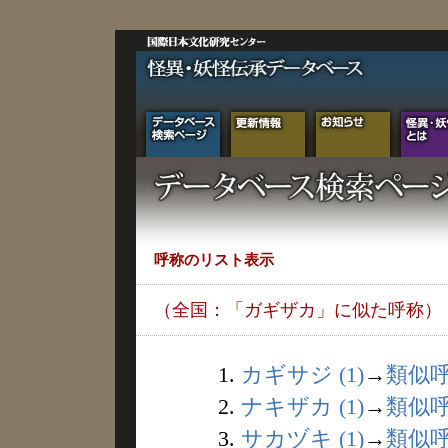
呼称のリスト表示
（全国：「ガギザカ」に似た呼称）
1.
カギサジ (1)
→
類似
2.
ナキザカ (1)
→
類似
3.
サカヅキ (1)
→
類似