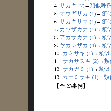
4.
サカキ (7)
→
類似呼
5.
オウギザカ (1)
→
類
6.
サカキサマ (1)
→
類
7.
カワザカナ (1)
→
類
8.
アカサカナ (1)
→
類
9.
ヤカンザカ (4)
→
類
10.
カミサキ (1)
→
類似
11.
サカサスギ (2)
→
類
12.
サカガミ (1)
→
類似
13.
カーミサキ (1)
→
類
【全 23事例】