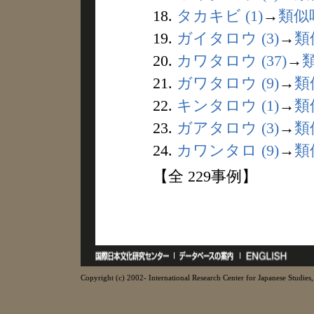
18.
タカキビ (1)
→
類似
19.
ガイタロウ (3)
→
類
20.
カワタロウ (37)
→
21.
ガワタロウ (9)
→
類
22.
キンタロウ (1)
→
類
23.
ガアタロウ (3)
→
類
24.
カワンタロ (9)
→
類
【全 229事例】
Copyright (c) 2002- International Research Center for Japanese Studies, 