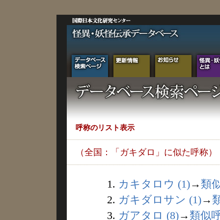
呼称のリスト表示
（全国：「ガキダロ」に似た呼称）
1.
カキタロウ (1)
→
類
2.
ガキダロサン (1)
→
3.
ガアタロ (8)
→
類似