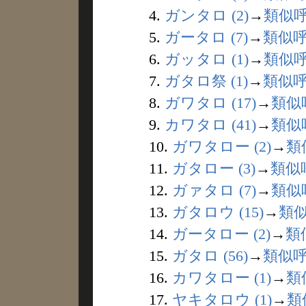
4.
ガンタロ (2)
→
類似
5.
ガータロ (7)
→
類似
6.
ガッタロ (1)
→
類似
7.
ガタロ祭 (1)
→
類似
8.
ガワタロ (17)
→
類似
9.
カワタロ (41)
→
類似
10.
ガワタロー (2)
→
類
11.
ガタロー (3)
→
類似
12.
ガァタロ (7)
→
類似
13.
ガタロウ (15)
→
類
14.
ガータロー (2)
→
類
15.
ガタロ (56)
→
類似
16.
カワタロー (1)
→
類
17.
ヤキタロウ (1)
→
類