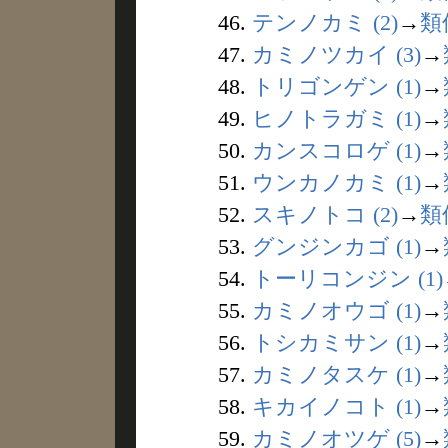
46.
テンノカミ (2)
→
類
47.
カミノツカイ (3)
→
48.
トリゴンゲン (1)
→
49.
ヒノトラガミ (1)
→
50.
カンスコロゲ (1)
→
51.
ウンカノカミ (1)
→
52.
スキノトコ (2)
→
類
53.
グンジンカゴ (1)
→
54.
トーリコンジン (1)
55.
カミノオウゴ (1)
→
56.
トシカミサン (1)
→
57.
カミノタスケ (1)
→
58.
キカイノコト (1)
→
59.
カミノオツゲ (5)
→