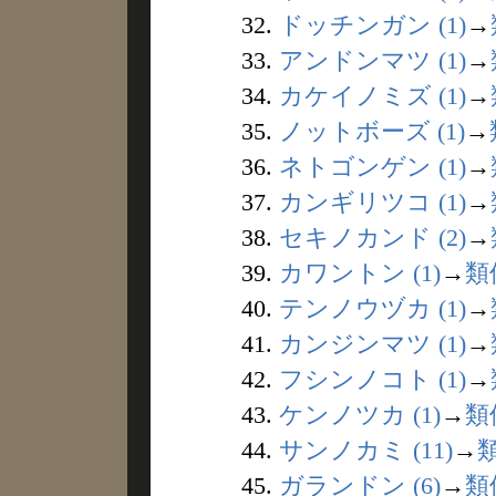
32.
ドッチンガン (1)
→
33.
アンドンマツ (1)
→
34.
カケイノミズ (1)
→
35.
ノットボーズ (1)
→
36.
ネトゴンゲン (1)
→
37.
カンギリツコ (1)
→
38.
セキノカンド (2)
→
39.
カワントン (1)
→
類
40.
テンノウヅカ (1)
→
41.
カンジンマツ (1)
→
42.
フシンノコト (1)
→
43.
ケンノツカ (1)
→
類
44.
サンノカミ (11)
→
45.
ガランドン (6)
→
類