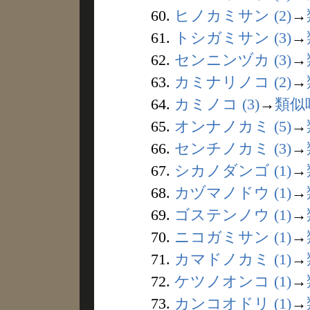
60.
ヒノカミサン (2)
→
61.
トシガミサン (3)
→
62.
センニンヅカ (3)
→
63.
カミナリノコ (2)
→
64.
カミノコ (3)
→
類似
65.
オンナノカミ (5)
→
66.
センチノカミ (3)
→
67.
シカノダンゴ (1)
→
68.
カヅマノドウ (1)
→
69.
ゴステンノウ (1)
→
70.
ニコガミサン (1)
→
71.
カマドノカミ (1)
→
72.
ケツノオンコ (1)
→
73.
カンコオドリ (1)
→