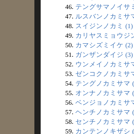
46.
テングサマノイサミ 
47.
ルスバンノカミサマ 
48.
スイジンノカミ (1)
49.
カリヤスミョウジン 
50.
カマシズミイケ (2)
51.
ガンザンダイジ (3)
52.
ウンメイノカミサマ 
53.
ゼンコクノカミサマ 
54.
テングノカミサマ (
55.
オンナノカミサマ (
56.
ベンジョノカミサマ 
57.
ヘンチノカミサマ (
58.
センチノカミサマ (
59.
カンテンノキザシ (