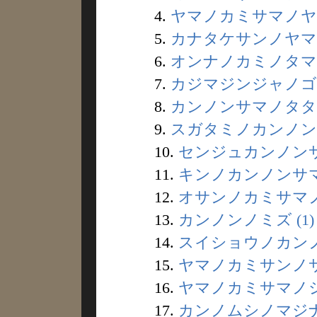
4.
ヤマノカミサマノヤス
5.
カナタケサンノヤマノ
6.
オンナノカミノタマシ
7.
カジマジンジャノゴシ
8.
カンノンサマノタタリ 
9.
スガタミノカンノンサ
10.
センジュカンノンサマ
11.
キンノカンノンサマ 
12.
オサンノカミサマノハ
13.
カンノンノミズ (1)
14.
スイショウノカンノン
15.
ヤマノカミサンノサワ
16.
ヤマノカミサマノシラ
17.
カンノムシノマジナイ