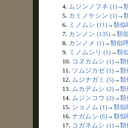
4.
ムジンノフネ (1)
→
5.
カミノケシン (1)
→
6.
ミノムシ (11)
→
類似
7.
カンノン (135)
→
類
8.
カンノメ (1)
→
類似
9.
ミノムシリ (1)
→
類
10.
コヌカムシ (1)
→
類
11.
ツムジカゼ (1)
→
類
12.
ムジナガミ (5)
→
類
13.
ムカデムシ (2)
→
類
14.
ムジンコウ (2)
→
類
15.
ショノム (1)
→
類似
16.
ナガムシ (6)
→
類似
17.
コガネムシ (1)
→
類