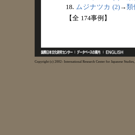
18.
ムジナツカ (2)
→
類
【全 174事例】
Copyright (c) 2002- International Research Center for Japanese Studies, 