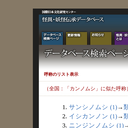
呼称のリスト表示
（全国：「カンノムシ」に似た呼称
1.
サンシノムシ (1)
→
2.
イシカンノン (1)
→
3.
ニンジンノムシ (1)