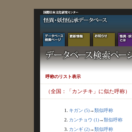
呼称のリスト表示
（全国：「カンチキ」に似た呼称）
1.
キガン (5)
→
類似呼称
2.
カンチョウ (1)
→
類似呼称
3.
カンギ (2)
→
類似呼称