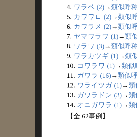
4.
ワラベ (2)
→
類似呼
5.
カワワロ (2)
→
類似
6.
カワラメ (2)
→
類似
7.
ヤマワラワ (1)
→
類
8.
ワラワ (3)
→
類似呼
9.
ワラカツギ (1)
→
類
10.
コワラワ (1)
→
類似
11.
ガワラ (16)
→
類似
12.
ワライツガ (1)
→
類
13.
ガワラドン (3)
→
類
14.
オニガワラ (1)
→
類
【全 62事例】