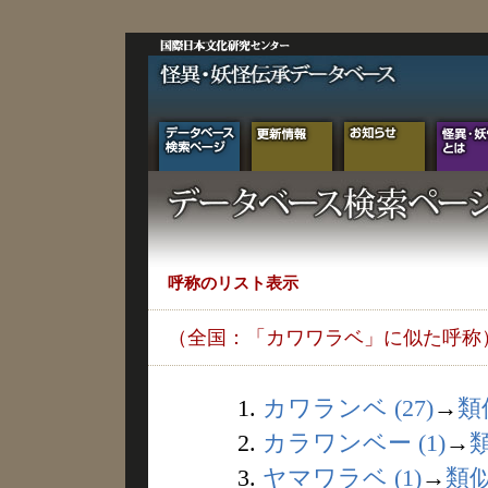
呼称のリスト表示
（全国：「カワワラベ」に似た呼称
1.
カワランベ (27)
→
類
2.
カラワンベー (1)
→
3.
ヤマワラベ (1)
→
類