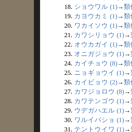
18.
ショウワル (1)
→
類
19.
カヨウカミ (1)
→
類
20.
ワカイソウ (1)
→
類
21.
カワシリョウ (1)
→
22.
オウカガイ (1)
→
類
23.
オニガジョウ (1)
→
24.
カイチョウ (8)
→
類
25.
ニョギョウイ (1)
→
26.
カイビョウ (2)
→
類
27.
カワジョロウ (8)
→
28.
カワテンゴウ (1)
→
29.
ウデガハエル (1)
→
30.
ワルイバショ (1)
→
31.
テントウイワ (1)
→