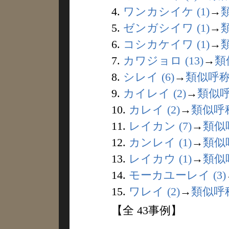
4.
ワンカシイケ (1)
→
5.
ゼンガシイワ (1)
→
6.
コシカケイワ (1)
→
7.
カワジョロ (13)
→
類
8.
シレイ (6)
→
類似呼
9.
カイレイ (2)
→
類似
10.
カレイ (2)
→
類似呼
11.
レイカン (7)
→
類似
12.
カンレイ (1)
→
類似
13.
レイカウ (1)
→
類似
14.
モーカユーレイ (3)
15.
ワレイ (2)
→
類似呼
【全 43事例】