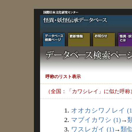
呼称のリスト表示
（全国：「カワシレイ」に似た呼称
1.
オオカシワノレイ (1
2.
マブイカワシ (1)
→
3.
ワスレガイ (1)
→
類