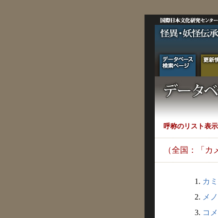
呼称のリスト表示
（全国：「カ
1.
カミ
2.
メノ
3.
コメ