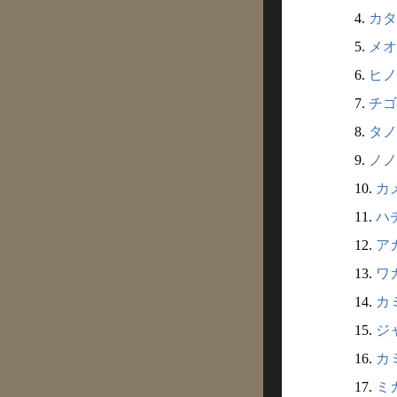
4.
カタ
5.
メオ
6.
ヒノ
7.
チゴ
8.
タノ
9.
ノノ
10.
カメ
11.
ハチ
12.
アカ
13.
ワカ
14.
カミ
15.
ジャ
16.
カミ
17.
ミカ