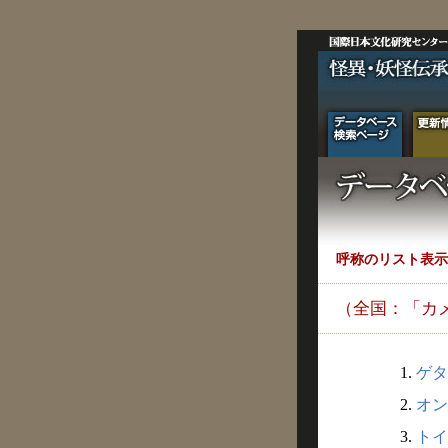
呼称のリスト表示
（全国：「カ
1.
ゲタ
2.
オン
3.
トイ