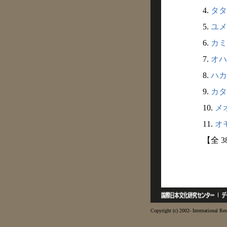
4.
タタ
5.
ユメ
6.
カミ
7.
オハ
8.
ハカ
9.
カタ
10.
メオ
11.
オモ
【全 
Copyright (c) 2002- International Res