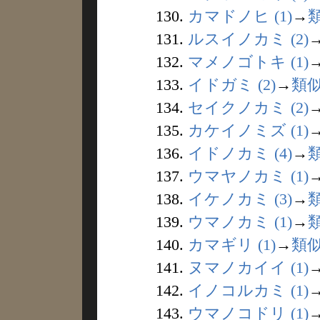
130.
カマドノヒ (1)
→
131.
ルスイノカミ (2)
132.
マメノゴトキ (1)
133.
イドガミ (2)
→
類
134.
セイクノカミ (2)
135.
カケイノミズ (1)
136.
イドノカミ (4)
→
137.
ウマヤノカミ (1)
138.
イケノカミ (3)
→
139.
ウマノカミ (1)
→
140.
カマギリ (1)
→
類
141.
ヌマノカイイ (1)
142.
イノコルカミ (1)
143.
ウマノコドリ (1)