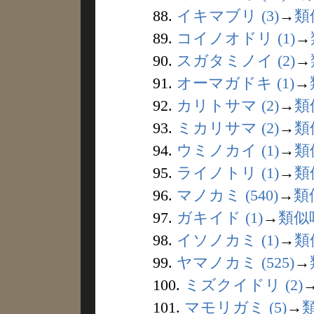
88.
イキマブリ (3)
→
類
89.
コイノオドリ (1)
→
90.
スガタミノイ (2)
→
91.
オーマガドキ (1)
→
92.
カリトサマ (2)
→
類
93.
ミカリサマ (2)
→
類
94.
ウミノカイ (1)
→
類
95.
ライノトリ (1)
→
類
96.
マノカミ (540)
→
類
97.
ガキイド (1)
→
類似
98.
イソノカミ (1)
→
類
99.
ヤマノカミ (525)
→
100.
ミズクイドリ (2)
101.
マモリガミ (5)
→