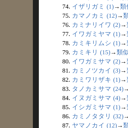
74.
イザリガミ (1)
→
類
75.
カマノカミ (12)
→
76.
カミナリイワ (2)
→
77.
イワガミヤマ (1)
→
78.
カミキリムシ (1)
→
79.
カミキリ (15)
→
類
80.
イワガミサマ (2)
→
81.
カミノツカイ (3)
→
82.
カミワリザキ (1)
→
83.
タノカミサマ (24)
84.
イヌガミサマ (4)
→
85.
イシガミサマ (1)
→
86.
カミノタタリ (32)
87.
ヤマノカイ (12)
→