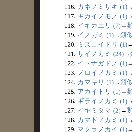
116.
カネノミサキ (1)
117.
キカイノモノ (1)
118.
イキカエリ (7)
→
119.
イノガミ (1)
→
類
120.
ミズコイドリ (1)
121.
サイノカミ (24)
→
122.
イトナガドノ (1)
123.
ノロイノカミ (1)
124.
カマキリ (1)
→
類
125.
アカイトリ (1)
→
126.
ギライノカミ (1)
127.
イキミタマ (2)
→
128.
カマドノカミ (1)
129.
マクラノカイ (1)