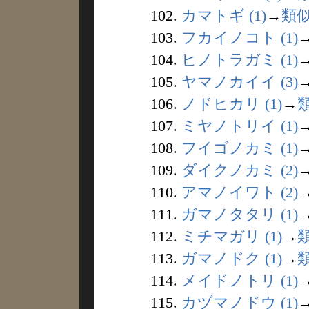
102.
カマトギ (1)
→
類
103.
フカイノコト (1)
104.
ヒノトラガミ (1)
105.
ヤマノカイイ (3)
106.
ノドヒカリ (1)
→
107.
ミヤノトリイ (1)
108.
フイゴノカミ (1)
109.
ダイクノカミ (2)
110.
アマノイワト (2)
111.
ガマノタタリ (1)
112.
ミチマガリ (1)
→
113.
ガマノドク (1)
→
114.
メイドノトリ (1)
115.
カヅマノドウ (1)