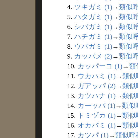
4.
ツキガミ (1)
→
類似
5.
ハタガミ (1)
→
類似
6.
シバガミ (1)
→
類似
7.
ハチガミ (1)
→
類似
8.
ウバガミ (1)
→
類似
9.
カッパメ (2)
→
類似
10.
カッパーコ (1)
→
類
11.
ウカハミ (1)
→
類似
12.
ガアッパ (2)
→
類似
13.
カツハナ (1)
→
類似
14.
カーッパ (1)
→
類似
15.
トミヅカ (1)
→
類似
16.
オカバミ (1)
→
類似
17.
カツパ (1)
→
類似呼