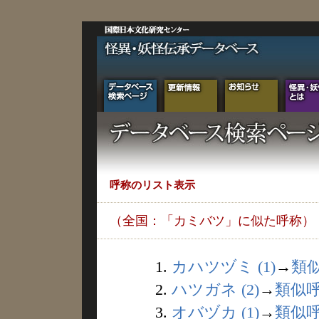
呼称のリスト表示
（全国：「カミバツ」に似た呼称）
1.
カハツヅミ (1)
→
類
2.
ハツガネ (2)
→
類似
3.
オバヅカ (1)
→
類似