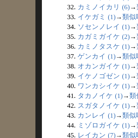
32.
カミノイカリ (6)
→
33.
イケガミ (1)
→
類似
34.
ソセンノレイ (1)
→
35.
カガミガイケ (2)
→
36.
カミノタスケ (1)
→
37.
ゲンカイ (1)
→
類似
38.
オカンガイケ (1)
→
39.
イケノゴゼン (1)
→
40.
ワンカシイケ (1)
→
41.
タカノイケ (1)
→
類
42.
スガタノイケ (1)
→
43.
カンレイ (1)
→
類似
44.
ミゾロガイケ (1)
→
45.
レイカン (7)
→
類似