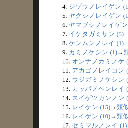
4.
ジゾウノレイゲン (1
5.
ヤクシノレイゲン (1
6.
ヤマブシノレイゲン (
7.
イケタガミサン (5)
8.
ケンムンノレイ (1)
9.
カミノケシン (1)
→
10.
オンナノカミノケ (
11.
アカゴノレイコン (
12.
ウジガミノケシン (
13.
カッパノヘンレイ (
14.
スイゲツカンノン (
15.
レイケン (15)
→
類
16.
レイゲン (10)
→
類
17.
セミマルノレイ (1)