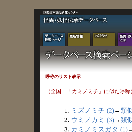
呼称のリスト表示
（全国：「カミノミチ」に似た呼称
1.
ミズノミチ (2)
→
類
2.
ウミノカミ (3)
→
類
3.
カミノミスガタ (1)