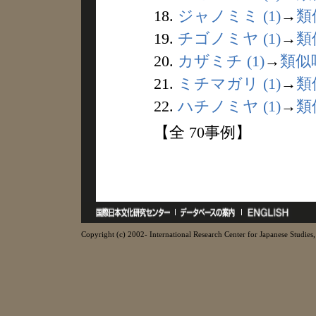
18.
ジャノミミ (1)
→
類
19.
チゴノミヤ (1)
→
類
20.
カザミチ (1)
→
類似
21.
ミチマガリ (1)
→
類
22.
ハチノミヤ (1)
→
類
【全 70事例】
Copyright (c) 2002- International Research Center for Japanese Studies, 