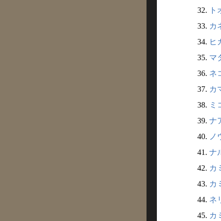
32.
トオ
33.
カネ
34.
ヒカ
35.
マタ
36.
ネコ
37.
カマ
38.
ミコ
39.
ナア
40.
ノウ
41.
ナル
42.
カミ
43.
カミ
44.
ネリ
45.
カミ