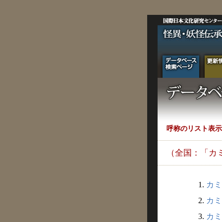
呼称のリスト表示
（全国：「カ
1.
カミ
2.
カミ
3.
カミ