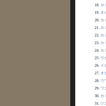
18.
カミ
19.
オオ
20.
カミ
21.
カミ
22.
カミ
23.
カミ
24.
カミ
25.
ウナ
26.
イナ
27.
オナ
28.
ウワ
29.
ワタ
30.
カミ
31.
ツク