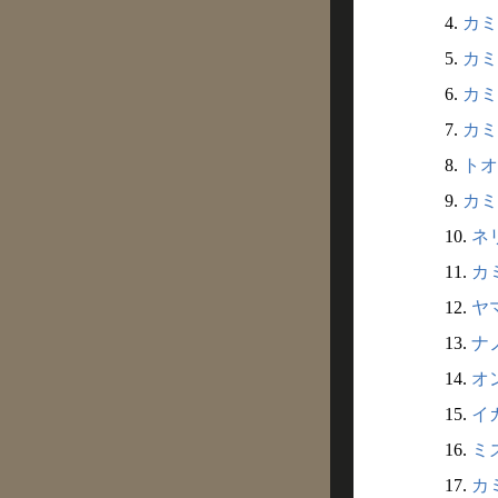
4.
カミ
5.
カミ
6.
カミ
7.
カミ
8.
トオ
9.
カミ
10.
ネ
11.
カ
12.
ヤ
13.
ナノ
14.
オ
15.
イガ
16.
ミズ
17.
カミ