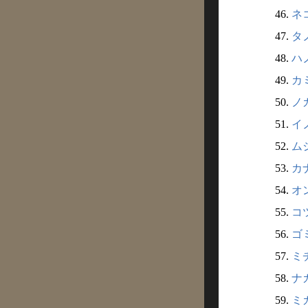
46.
ネコ
47.
タノ
48.
ハノ
49.
カミ
50.
ノガ
51.
イノ
52.
ムジ
53.
カナ
54.
オン
55.
コツ
56.
ゴミ
57.
ミチ
58.
ナガ
59.
ミガ