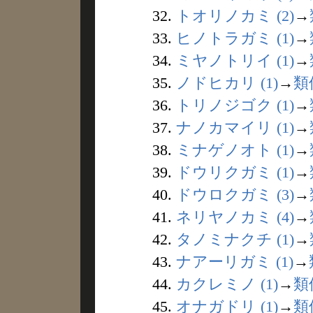
32.
トオリノカミ (2)
→
33.
ヒノトラガミ (1)
→
34.
ミヤノトリイ (1)
→
35.
ノドヒカリ (1)
→
類
36.
トリノジゴク (1)
→
37.
ナノカマイリ (1)
→
38.
ミナゲノオト (1)
→
39.
ドウリクガミ (1)
→
40.
ドウロクガミ (3)
→
41.
ネリヤノカミ (4)
→
42.
タノミナクチ (1)
→
43.
ナアーリガミ (1)
→
44.
カクレミノ (1)
→
類
45.
オナガドリ (1)
→
類