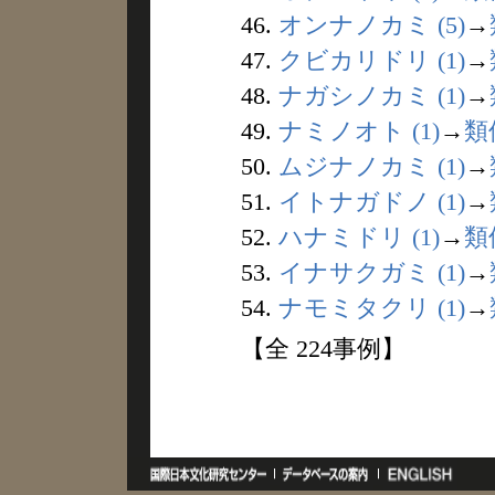
46.
オンナノカミ (5)
→
47.
クビカリドリ (1)
→
48.
ナガシノカミ (1)
→
49.
ナミノオト (1)
→
類
50.
ムジナノカミ (1)
→
51.
イトナガドノ (1)
→
52.
ハナミドリ (1)
→
類
53.
イナサクガミ (1)
→
54.
ナモミタクリ (1)
→
【全 224事例】