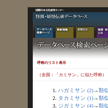
呼称のリスト表示
（全国：「カミサン」に似た呼称）
1.
ハガミサン (2)
→
類
2.
タカミサン (1)
→
類
3.
ジガミサン (4)
→
類