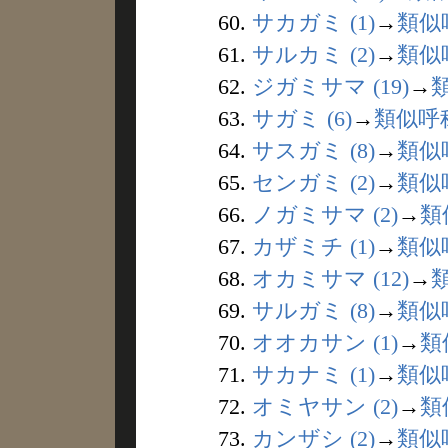
60.
サカガミ (1)
→
類似
61.
サルカミ (2)
→
類似
62.
ジガミサマ (19)
→
63.
サガミ (6)
→
類似呼
64.
サスガミ (8)
→
類似
65.
センガミ (2)
→
類似
66.
ノガミサマ (2)
→
類
67.
カザミチ (1)
→
類似
68.
オカミサマ (12)
→
69.
サルガミ (8)
→
類似
70.
オオカサン (1)
→
類
71.
サカナミ (1)
→
類似
72.
オミヤサン (2)
→
類
73.
カンザシ (2)
→
類似