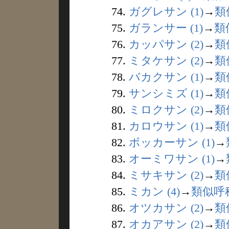
74.
ガグレサン (1)
→
類
75.
ガランサー (1)
→
類
76.
カッパサン (2)
→
類
77.
ミタケサン (2)
→
類
78.
バカクサン (1)
→
類
79.
サンシミズ (1)
→
類
80.
ミロクサン (2)
→
類
81.
カロウサン (1)
→
類
82.
ボッカーサン (1)
→
83.
オーミワサン (1)
→
84.
ミサキサン (2)
→
類
85.
ミカン (4)
→
類似呼
86.
オツカサン (2)
→
類
87.
オカアサン (2)
→
類