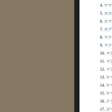
4.
ヤマ
5.
タカ
6.
カマ
7.
オグ
8.
マク
9.
マク
10.
マク
11.
マク
12.
マク
13.
ヤマ
14.
ヤマ
15.
ヤマ
16.
クラ
17.
ガマ