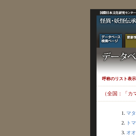
呼称のリスト表示
（全国：「カ
1.
マタ
2.
トマ
3.
オオ