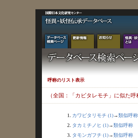
呼称のリスト表示
（全国：「カビタレモチ」に似た呼
1.
カワピタリモチ (1)
→
類似呼称
2.
タカミチノヒ (1)
→
類似呼称
3.
タモンガフチ (1)
→
類似呼称