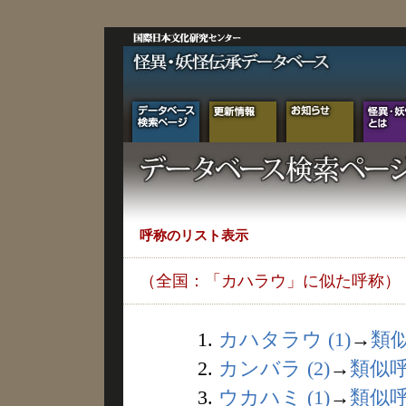
呼称のリスト表示
（全国：「カハラウ」に似た呼称）
1.
カハタラウ (1)
→
類
2.
カンバラ (2)
→
類似
3.
ウカハミ (1)
→
類似