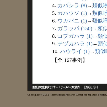
4.
カバシラ (8)
→
類似
5.
カハウソ (1)
→
類似
6.
ウカバニ (1)
→
類似
7.
ガラッパ (150)
→
類
8.
コブガハラ (1)
→
類
9.
テヅカハラ (1)
→
類
10.
ハウライ (1)
→
類似
【全 167事例】
Copyright (c) 2002- International Research Center for Japanese Studies, 