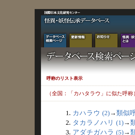
呼称のリスト表示
（全国：「カハタラウ」に似た呼称
1.
カハラウ (2)
→
類似
2.
タカラノハリ (1)
→
3.
アダチガハラ (5)
→