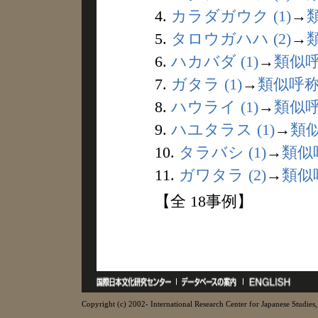
4.
カラダガウク (1)
→
5.
タロウガハハ (2)
→
6.
ハカバダ (1)
→
類似
7.
ガタラ (1)
→
類似呼
8.
ハウライ (1)
→
類似
9.
ハユタラス (1)
→
類
10.
タラバシ (1)
→
類似
11.
ガワタラ (2)
→
類似
【全 18事例】
Copyright (c) 2002- International Research Center for Japanese Studies, 