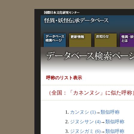
呼称のリスト表示
（全国：「カネンヌシ」に似た呼称
1.
カンヌシ (1)
→
類似呼称
2.
ジヌシサン (4)
→
類似呼称
3.
ジヌシガミ (6)
→
類似呼称