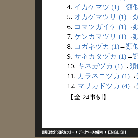
4.
イカケマツ (1)
→
類
5.
オカゲマツリ (1)
→
6.
コマツガイケ (1)
→
7.
ケンカマツリ (1)
→
8.
コガネヅカ (1)
→
類
9.
サネカタヅカ (1)
→
10.
キネガヅカ (1)
→
類
11.
カラネコヅカ (1)
→
12.
マサカドヅカ (4)
→
【全 24事例】