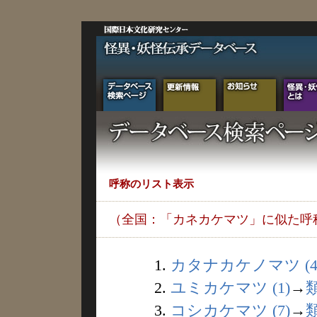
呼称のリスト表示
（全国：「カネカケマツ」に似た呼
1.
カタナカケノマツ (4
2.
ユミカケマツ (1)
→
3.
コシカケマツ (7)
→