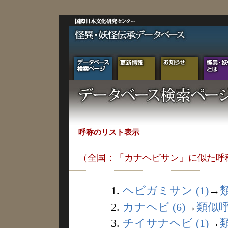
呼称のリスト表示
（全国：「カナヘビサン」に似た呼
1.
ヘビガミサン (1)
→
2.
カナヘビ (6)
→
類似
3.
チイサナヘビ (1)
→