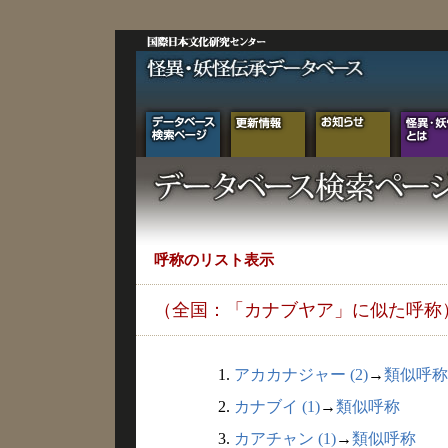
呼称のリスト表示
（全国：「カナブヤア」に似た呼称
1.
アカカナジャー (2)
→
類似呼称
2.
カナブイ (1)
→
類似呼称
3.
カアチャン (1)
→
類似呼称