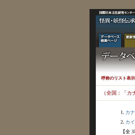
呼称のリスト表示
（全国：「カ
1.
カナ
2.
カイ
【全 