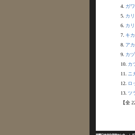
4.
ガワ
5.
カリ
6.
カリ
7.
キカ
8.
アカ
9.
カヅ
10.
カツ
11.
ニガ
12.
ロッ
13.
ツラ
【全 