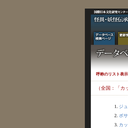
呼称のリスト表示
（全国：「カ
1.
ジュ
2.
ボサ
3.
カッ