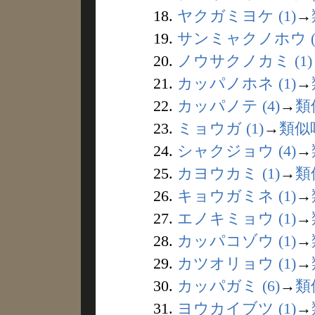
18.
ヤクガミヨケ (1)
→
19.
サンミャクノホウ (
20.
ノウサクノカミ (1)
21.
カッパノホネ (1)
→
22.
カッパノテ (4)
→
類
23.
ミョウガ (1)
→
類似
24.
シャクジョウ (4)
→
25.
カヨウカミ (1)
→
類
26.
キョウガミネ (1)
→
27.
エノキミョウ (1)
→
28.
カッパコゾウ (1)
→
29.
カツオリョウ (1)
→
30.
カッパガミ (6)
→
類
31.
ヨウカイブツ (1)
→