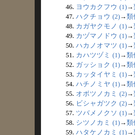
46.
ヨウカクフウ (1)
→
47.
ハクチョウ (2)
→
類
48.
カガヤクモノ (1)
→
49.
カヅマノドウ (1)
→
50.
ハカノオマツ (1)
→
51.
カハツヅミ (1)
→
類
52.
ガッショク (1)
→
類
53.
カッタイヤミ (1)
→
54.
ハチノミヤ (1)
→
類
55.
オボツノカミ (2)
→
56.
ビシャガツク (2)
→
57.
ツバメノクソ (1)
→
58.
シツノカミ (1)
→
類
59.
ハタケノカミ (1)
→