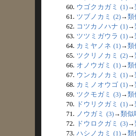
60.
ウゴクカガミ (1)
→
61.
ツブノカミ (2)
→
類
62.
コツカノハナ (1)
→
63.
ツツミガウラ (1)
→
64.
カミヤノネ (1)
→
類
65.
ツクリノカミ (2)
→
66.
オノウガミ (1)
→
類
67.
ウンカノカミ (1)
→
68.
カミノオウゴ (1)
→
69.
ツクモガミ (3)
→
類
70.
ドウリクガミ (1)
→
71.
ノウガミ (3)
→
類似
72.
ドウロクガミ (3)
→
73.
ハシノカミ (1)
→
類