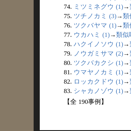
74.
ミツミネグウ (1)
→
75.
ツチノカミ (3)
→
類
76.
ツクバヤマ (1)
→
類
77.
ウカハミ (1)
→
類似
78.
ハクイノソウ (1)
→
79.
ノウガミサマ (2)
→
80.
ツクバカクシ (1)
→
81.
ウマヤノカミ (1)
→
82.
ロッカクドウ (1)
→
83.
シャカノゾウ (1)
→
【全 190事例】