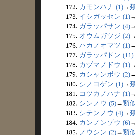
172.
カモンハナ (1)
→
173.
イシガッセン (1)
174.
ガラッパサン (4)
175.
オウムガツジ (2)
176.
ハカノオマツ (1)
177.
ガラッパドン (11)
178.
カヅマノドウ (1)
179.
カシャンボウ (2)
180.
シノヨゲン (1)
→
181.
コツカノハナ (1)
182.
シンノウ (5)
→
類
183.
シテンノウ (4)
→
184.
カンノンゾウ (6)
185.
ノウシン (2)
→
類