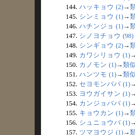
144.
ハッキョウ (2)
→
145.
シンミョウ (1)
→
146.
ハチンジョ (1)
→
147.
シノヨチョウ (98)
148.
シンギョウ (2)
→
149.
カワシリョウ (1)
150.
カノモン (1)
→
類
151.
ハンツモ (1)
→
類
152.
セヨモンババ (1)
153.
ヨウガイサン (1)
154.
カンジョババ (1)
155.
キョウカン (1)
→
156.
シュニョウバ (1)
157.
ツマヨウジ (1)
→