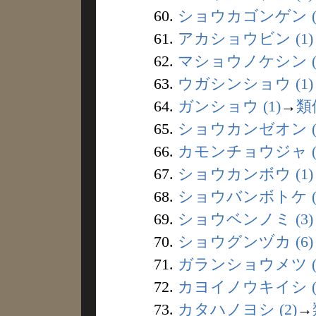
60.
ショウカゴンゲン (
61.
アカショウビン (1)
62.
マショウノケシン (
63.
ウガシンショウ (1)
64.
ガンショウ (1)
→
類
65.
ショウカンゼオン (
66.
カモンチョウジャ (
67.
ショウカンボウ (1)
68.
ショウバンボトケ (
69.
ショウベンノミ (3)
70.
ショウグンヅカ (6)
71.
ガランショウメツ (
72.
カヨイノウキイシ (
73.
カタハノヨシ (2)
→