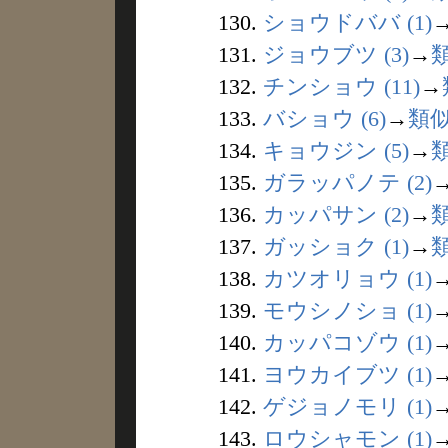
130.
ショウドババ (1)
131.
ジョウブツ (3)
→
132.
チンショウ (11)
→
133.
バショウ (6)
→
類
134.
キョウジン (5)
→
135.
ガラッパノテ (2)
136.
カッパサン (2)
→
137.
ガッショク (1)
→
138.
カツオリョウ (1)
139.
モウシノショ (1)
140.
カッパコゾウ (1)
141.
ヨウカイブツ (1)
142.
ゲジョノモリ (1)
143.
ロウシャモン (1)