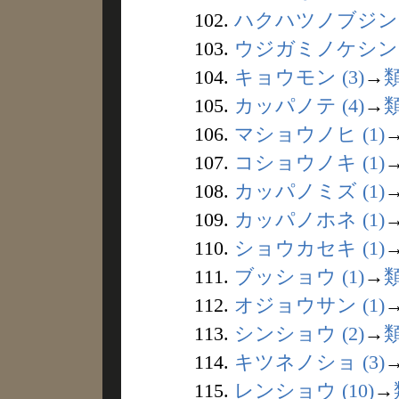
102.
ハクハツノブジン (
103.
ウジガミノケシン (
104.
キョウモン (3)
→
105.
カッパノテ (4)
→
106.
マショウノヒ (1)
107.
コショウノキ (1)
108.
カッパノミズ (1)
109.
カッパノホネ (1)
110.
ショウカセキ (1)
111.
ブッショウ (1)
→
112.
オジョウサン (1)
113.
シンショウ (2)
→
114.
キツネノショ (3)
115.
レンショウ (10)
→