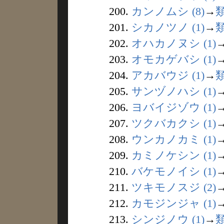
200.
カンノムシ (8)
→
201.
シカノツノ (1)
→
202.
オハカノヌシ (1)
203.
オモカゲバシ (1)
204.
アカバウジ (1)
→
205.
サンヅノハシ (1)
206.
ヨバイジゾウ (1)
207.
ツクバカクシ (1)
208.
ウンカノカミ (1)
209.
カミノケシン (1)
210.
バケモノイシ (1)
211.
ツキモノスジ (2)
212.
カモジンジャ (1)
213.
シンジノウ (1)
→