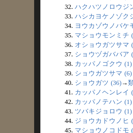
32.
ハクハツノロウジン 
33.
ハシカヨケノゾクシン
34.
ヨウカゾウノバケモノ
35.
マショウモンミチ (
36.
オショウガツサマ (
37.
ショウヅガババア (
38.
カッパノゴクウ (1)
39.
ショウガツサマ (6)
40.
ショウガツ (36)
→
41.
カッパノヘンレイ (
42.
カッパノテハン (1)
43.
ツバキジョロウ (1)
44.
ジョウカドウノヒ (
45.
マショウノコドモ (