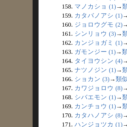
158.
マノカショ (1)
→
159.
カタバノアシ (1)
160.
ジョロウグモ (2)
161.
シンリョウ (3)
→
162.
カンジョガミ (1)
163.
ガモンジー (1)
→
164.
タイヨウシン (4)
165.
ナツノジン (1)
→
166.
ショカン (3)
→
類
167.
カワジョロウ (8)
168.
シバエモン (1)
→
169.
カンチョウ (1)
→
170.
カタハノアシ (8)
171.
ハンジョツカ (1)