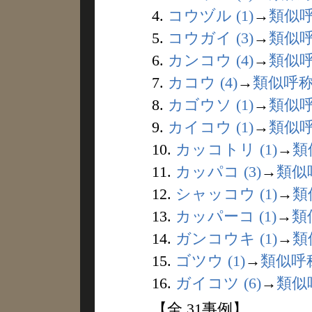
4.
コウヅル (1)
→
類似
5.
コウガイ (3)
→
類似
6.
カンコウ (4)
→
類似
7.
カコウ (4)
→
類似呼
8.
カゴウソ (1)
→
類似
9.
カイコウ (1)
→
類似
10.
カッコトリ (1)
→
類
11.
カッパコ (3)
→
類似
12.
シャッコウ (1)
→
類
13.
カッパーコ (1)
→
類
14.
ガンコウキ (1)
→
類
15.
ゴツウ (1)
→
類似呼
16.
ガイコツ (6)
→
類似
【全 31事例】