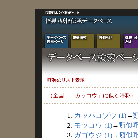
呼称のリスト表示
（全国：「カッコウ」に似た呼称）
1.
カッパコゾウ (1)
→
2.
モッコウ (1)
→
類似
3.
ガゴウジ (1)
→
類似