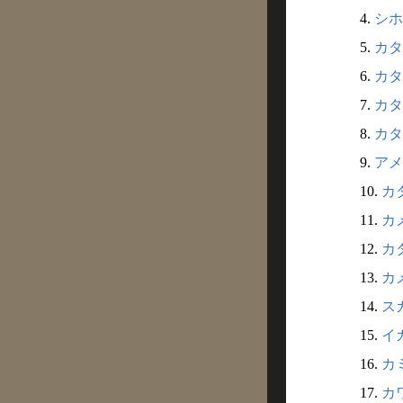
4.
シホ
5.
カタ
6.
カタ
7.
カタ
8.
カタ
9.
アメ
10.
カタ
11.
カメ
12.
カ
13.
カメ
14.
スガ
15.
イガ
16.
カミ
17.
カワ