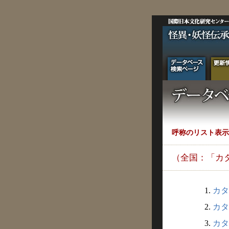
呼称のリスト表示
（全国：「カ
1.
カタ
2.
カタ
3.
カタ