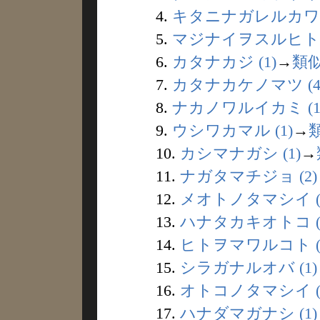
4.
キタニナガレルカワ (
5.
マジナイヲスルヒト (
6.
カタナカジ (1)
→
類
7.
カタナカケノマツ (4
8.
ナカノワルイカミ (1
9.
ウシワカマル (1)
→
10.
カシマナガシ (1)
→
11.
ナガタマチジョ (2)
12.
メオトノタマシイ (
13.
ハナタカキオトコ (
14.
ヒトヲマワルコト (
15.
シラガナルオバ (1)
16.
オトコノタマシイ (
17.
ハナダマガナシ (1)