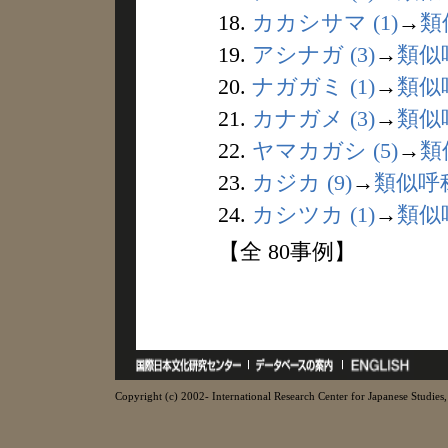
18.
カカシサマ (1)
→
類
19.
アシナガ (3)
→
類似
20.
ナガガミ (1)
→
類似
21.
カナガメ (3)
→
類似
22.
ヤマカガシ (5)
→
類
23.
カジカ (9)
→
類似呼
24.
カシツカ (1)
→
類似
【全 80事例】
Copyright (c) 2002- International Research Center for Japanese Studies, 