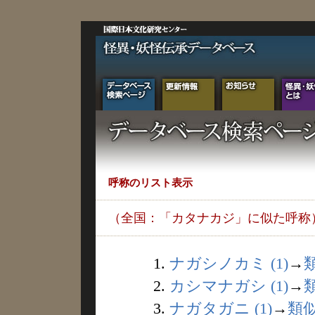
呼称のリスト表示
（全国：「カタナカジ」に似た呼称
1.
ナガシノカミ (1)
→
2.
カシマナガシ (1)
→
3.
ナガタガニ (1)
→
類