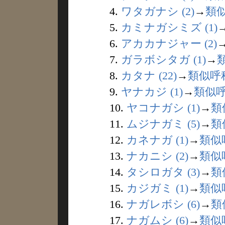
4.
ワタガナシ (2)
→
類
5.
カミナガシミズ (1)
6.
アカカナジャー (2)
7.
ガラボシタガ (1)
→
8.
カタナ (22)
→
類似呼
9.
ヤナカジ (1)
→
類似
10.
ヤコナガシ (1)
→
類
11.
ムジナガミ (5)
→
類
12.
カネナガ (1)
→
類似
13.
ナカニシ (2)
→
類似
14.
タシロガタ (3)
→
類
15.
カジガミ (1)
→
類似
16.
ナガレボシ (6)
→
類
17.
ナガムシ (6)
→
類似