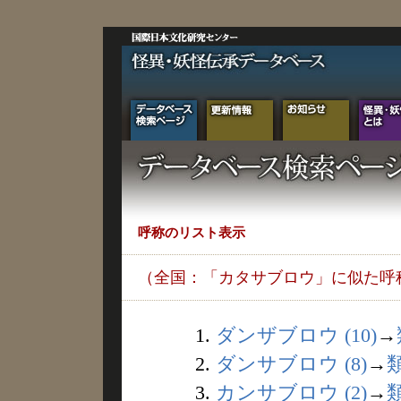
呼称のリスト表示
（全国：「カタサブロウ」に似た呼
1.
ダンザブロウ (10)
→
2.
ダンサブロウ (8)
→
3.
カンサブロウ (2)
→