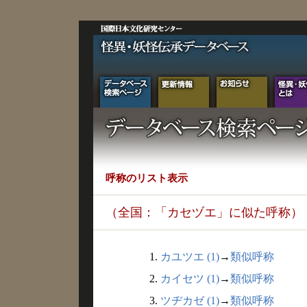
呼称のリスト表示
（全国：「カセヅエ」に似た呼称）
1.
カユツエ (1)
→
類似呼称
2.
カイセツ (1)
→
類似呼称
3.
ツヂカゼ (1)
→
類似呼称