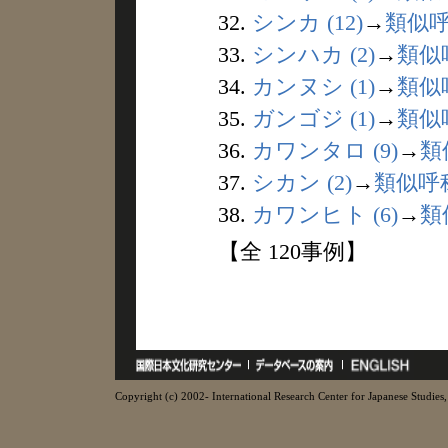
32.
シンカ (12)
→
類似
33.
シンハカ (2)
→
類似
34.
カンヌシ (1)
→
類似
35.
ガンゴジ (1)
→
類似
36.
カワンタロ (9)
→
類
37.
シカン (2)
→
類似呼
38.
カワンヒト (6)
→
類
【全 120事例】
Copyright (c) 2002- International Research Center for Japanese Studies, 