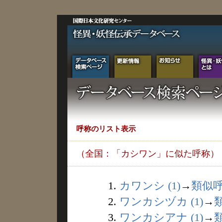
呼称のリスト表示
（全国：「カシワン」に似た呼称）
1.
カワンシ (1)
→
類似
2.
ワンカシヅカ (1)
→
3.
ワンカシアナ (1)
→