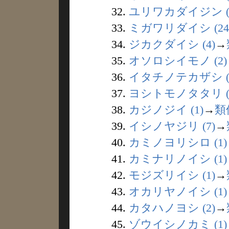
32.
ユリワカダイジン (
33.
ミガワリダイシ (24
34.
ジカクダイシ (4)
→
35.
オソロシイモノ (2)
36.
イタチノテカザシ (
37.
ヨシトモノタタリ (
38.
カジノジイ (1)
→
類
39.
イシノヤジリ (7)
→
40.
カミノヨリシロ (1)
41.
カミナリノイシ (1)
42.
モジズリイシ (1)
→
43.
オカリヤノイシ (1)
44.
カタハノヨシ (2)
→
45.
ゾウイシノカミ (1)