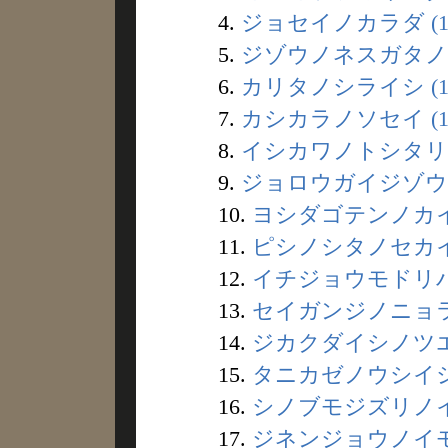
4.
ジョセイノカラダ (1
5.
ジゾウノネスガタノイ
6.
カリタノシライシ (1
7.
カシカラノソセイ (1
8.
イシカワノトシタリ (
9.
ジョロウガイジゾウ (
10.
ヨシダゴテンノカイイ
11.
ピシノシタノセカイ 
12.
イチジョウモドリバシ
13.
セイガンジノニョライ
14.
ジカクダイシノツエ 
15.
タニカゼノウシイシ 
16.
シノブモジズリノイシ
17.
ジネンジョウノイモ 