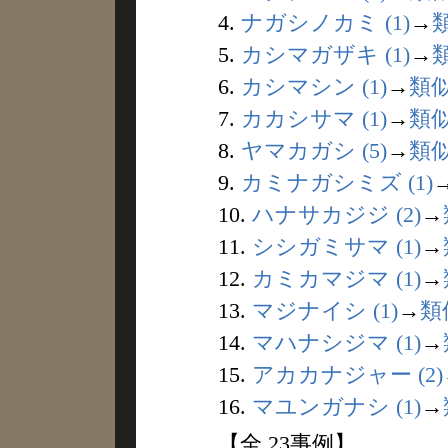
4.
ナガシノカミ (1)
→
5.
カシマガザキ (1)
→
6.
カシマシン (1)
→
類
7.
カカシサマ (1)
→
類
8.
ヤマカガシ (5)
→
類
9.
カミナガシミズ (1)
10.
ハナサカジジ (2)
→
11.
シシガミサマ (1)
→
12.
カミカマジマ (1)
→
13.
マジナイシ (1)
→
類
14.
マハナシジマ (1)
→
15.
アカカナジャー (2)
16.
マユンガナシ (1)
→
【全 23事例】