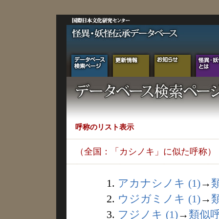
呼称のリスト表示
（全国：「カシノキ」に似た呼称）
1.
アカナシノキ (1)
→
2.
ウジガミノキ (1)
→
3.
フジノキ (1)
→
類似