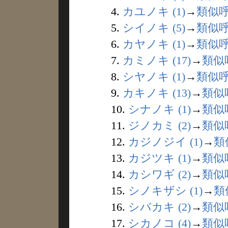
4.
カユノキ (1)
→
類似
5.
シイノキ (5)
→
類似
6.
カヤノキ (1)
→
類似
7.
カミノキ (17)
→
類似
8.
シヤノキ (1)
→
類似
9.
カキノキ (13)
→
類似
10.
シナノキ (1)
→
類似
11.
ジノカミ (2)
→
類似
12.
カジノジイ (1)
→
類
13.
カジツキ (1)
→
類似
14.
カシワギ (2)
→
類似
15.
シノキザシ (1)
→
類
16.
シバカキ (2)
→
類似
17.
シカノコ (4)
→
類似