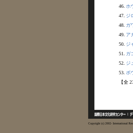
46.
ホウ
47.
ジロ
48.
ガワ
49.
アカ
50.
ジャ
51.
ガゴ
52.
ジュ
53.
ボウ
【全 2
Copyright (c) 2002- International Res