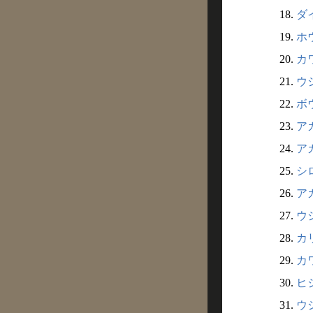
18.
ダイ
19.
ホウ
20.
カワ
21.
ウシ
22.
ボウ
23.
アカ
24.
アカ
25.
シロ
26.
アカ
27.
ウシ
28.
カリ
29.
カワ
30.
ヒジ
31.
ウシ