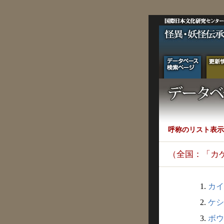
呼称のリスト表示
（全国：「カ
1.
カイ
2.
ケシ
3.
ボウ