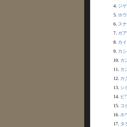
4.
ジゲ
5.
ホウ
6.
スナ
7.
ガア
8.
カイ
9.
カシ
10.
カ
11.
カ
12.
カク
13.
シボ
14.
ビワ
15.
コボ
16.
ホウ
17.
タケ