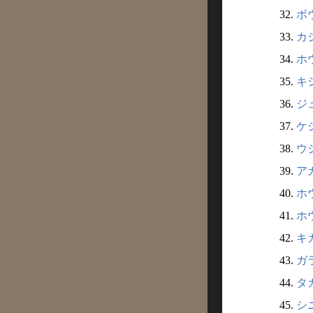
32.
ボウ
33.
カジ
34.
ホウ
35.
キシ
36.
ジュ
37.
ケシ
38.
ウジ
39.
アカ
40.
ホウ
41.
ホウ
42.
キカ
43.
ガラ
44.
タカ
45.
シニ