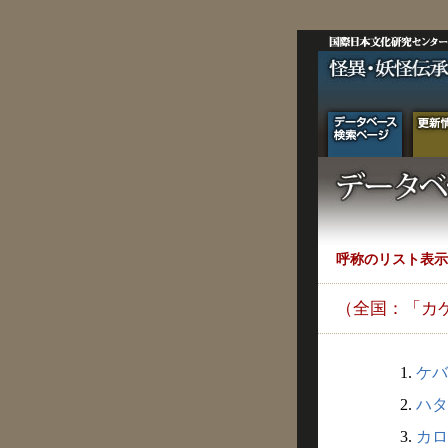
呼称のリスト表示
（全国：「カ
1.
ケバ
2.
ハタ
3.
カロ