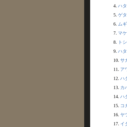
4.
ハタ
5.
ゲタ
6.
ムギ
7.
マケ
8.
トシ
9.
ハタケ
10.
サカ
11.
アワ
12.
ハタ
13.
カハ
14.
ハダ
15.
コガ
16.
ヤツ
17.
イタ