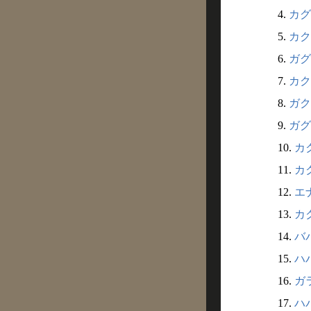
4.
カグレ
5.
カク
6.
ガグ
7.
カク
8.
ガクレ
9.
ガグレ
10.
カク
11.
カク
12.
エナ
13.
カク
14.
ババ
15.
ハハ
16.
ガラ
17.
ハバ