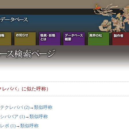
クレババ」に似た呼称）
テクレババ (2)
→
類似呼称
シババア (1)
→
類似呼称
レボ (1)
→
類似呼称