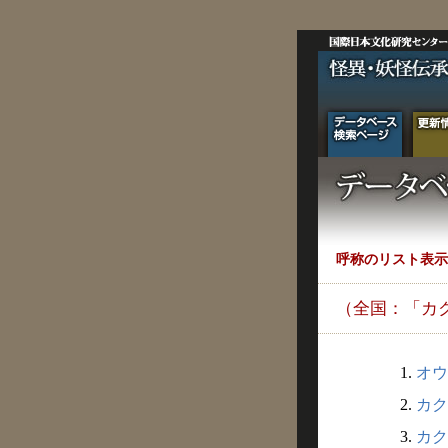
呼称のリスト表示
（全国：「カ
1.
オウ
2.
カク
3.
カク