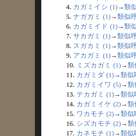
4.
カガミイシ (1)
→
類
5.
ナガガミ (1)
→
類似
6.
カガミイド (1)
→
類
7.
サカガミ (1)
→
類似
8.
スガカミ (1)
→
類似
9.
アカガミ (1)
→
類似
10.
ミズカガミ (1)
→
類
11.
カガミダ (1)
→
類似
12.
カガミイワ (5)
→
類
13.
テカガミ (1)
→
類似
14.
カガミイケ (2)
→
類
15.
ワカモチ (2)
→
類似
16.
シズカモチ (2)
→
類
17.
カネモチ (1)
→
類似