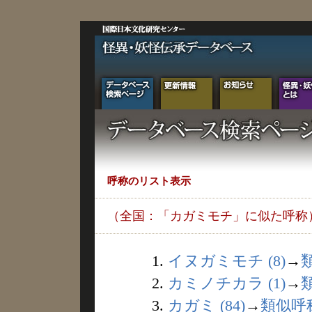
呼称のリスト表示
（全国：「カガミモチ」に似た呼称
1.
イヌガミモチ (8)
→
2.
カミノチカラ (1)
→
3.
カガミ (84)
→
類似呼