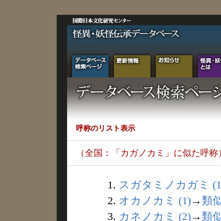
呼称のリスト表示
（全国：「カガノカミ」に似た呼称
1.
スガタミノカガミ (1
2.
オカノカミ (1)
→
類
3.
カネノカミ (2)
→
類