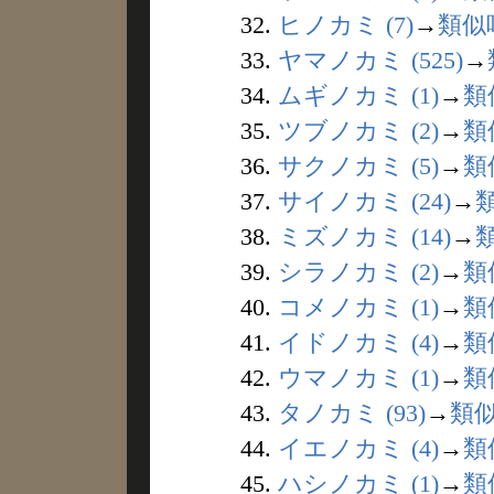
32.
ヒノカミ (7)
→
類似
33.
ヤマノカミ (525)
→
34.
ムギノカミ (1)
→
類
35.
ツブノカミ (2)
→
類
36.
サクノカミ (5)
→
類
37.
サイノカミ (24)
→
38.
ミズノカミ (14)
→
39.
シラノカミ (2)
→
類
40.
コメノカミ (1)
→
類
41.
イドノカミ (4)
→
類
42.
ウマノカミ (1)
→
類
43.
タノカミ (93)
→
類
44.
イエノカミ (4)
→
類
45.
ハシノカミ (1)
→
類