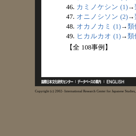
46.
カミノケシン (1)
→
47.
オニノシソン (2)
→
48.
オカノカミ (1)
→
類
49.
ヒカルカオ (1)
→
類
【全 108事例】
Copyright (c) 2002- International Research Center for Japanese Studies, 