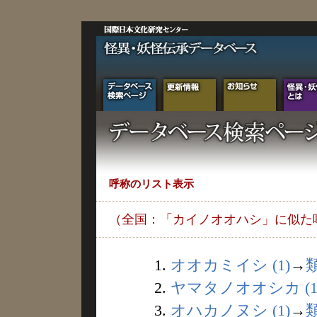
呼称のリスト表示
（全国：「カイノオオハシ」に似た
1.
オオカミイシ (1)
→
2.
ヤマタノオオシカ (1
3.
オハカノヌシ (1)
→