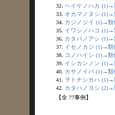
32.
ヘイケノハカ (1)
→
33.
オカマノヌシ (1)
→
34.
カジノジイ (1)
→
類
35.
イワシノハコ (1)
→
36.
カタバノアシ (1)
→
37.
イセノカジ (1)
→
類
38.
コノハイシ (1)
→
類
39.
イシカンノン (1)
→
40.
カサノイバ (1)
→
類
41.
ヲトナシカハ (1)
→
42.
カタハノヨシ (2)
→
【全 77事例】