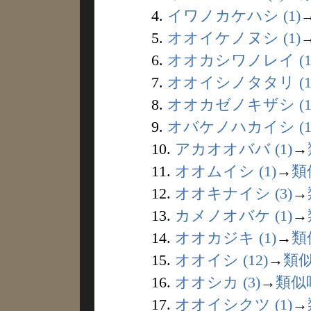
4.
イワノカケハシ (1)
5.
オオイケノヌシ (1)
6.
オオカシワノレイ (1
7.
オオイシノタタリ (1
8.
オオカゼノキザシ (1
9.
オバケノハカイシ (1
10.
アカオオババ (1)
→
11.
オオムイシ (1)
→
類
12.
オオキナイシ (3)
→
13.
カメノオバケ (1)
→
14.
オオカジキ (1)
→
類
15.
オオイシ (12)
→
類
16.
オオシカ (3)
→
類似
17.
オオイシクツ (1)
→