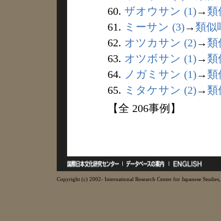
60.
ザオウサン (1)
→
類
61.
ミーサン (3)
→
類似
62.
オツカサン (2)
→
類
63.
オツボサン (1)
→
類
64.
ノガミサン (1)
→
類
65.
ミタケサン (2)
→
類
【全 206事例】
Copyright (c) 2002- International Research Center for Japanese Studies, 