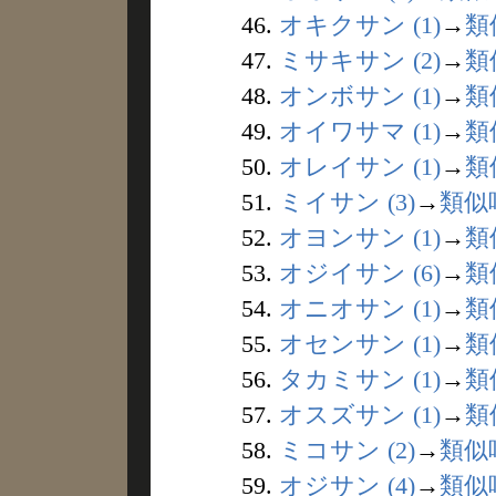
46.
オキクサン (1)
→
類
47.
ミサキサン (2)
→
類
48.
オンボサン (1)
→
類
49.
オイワサマ (1)
→
類
50.
オレイサン (1)
→
類
51.
ミイサン (3)
→
類似
52.
オヨンサン (1)
→
類
53.
オジイサン (6)
→
類
54.
オニオサン (1)
→
類
55.
オセンサン (1)
→
類
56.
タカミサン (1)
→
類
57.
オスズサン (1)
→
類
58.
ミコサン (2)
→
類似
59.
オジサン (4)
→
類似