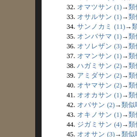
32.
オマツサン (1)
→
類
33.
オサルサン (1)
→
類
34.
サンノカミ (11)
→
35.
オンバサマ (1)
→
類
36.
オソレザン (3)
→
類
37.
オマンサン (1)
→
類
38.
ハガミサン (2)
→
類
39.
アミダサン (2)
→
類
40.
オヤマサン (2)
→
類
41.
オオカサン (1)
→
類
42.
オバサン (2)
→
類似
43.
オキノサン (1)
→
類
44.
ジガミサン (4)
→
類
45.
オオサン (3)
→
類似