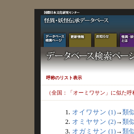
呼称のリスト表示
（全国：「オーミワサン」に似た呼
1.
オイワサン (1)
→
類
2.
オミヤサン (2)
→
類
3.
オガミサン (1)
→
類