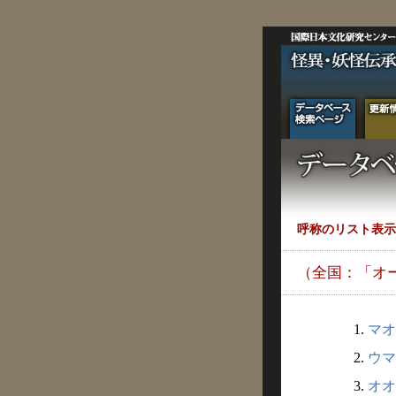
呼称のリスト表示
（全国：「オ
1.
マオ
2.
ウマ
3.
オオ